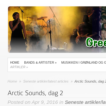
HOME
BANDS & ARTISTER
»
MUSIKKEN I GRØNLAND OG 
ARTIKLER
»
Home
»
Seneste artikler/latest articles
»
Arctic Sounds, dag 
Posted on Apr 9, 2016 in
Seneste artikler/la