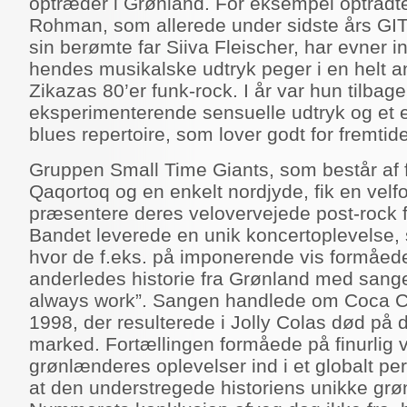
optræder i Grønland. For eksempel optråd
Rohman, som allerede under sidste års GIT 
sin berømte far Siiva Fleischer, har evner 
hendes musikalske udtryk peger i en helt a
Zikazas 80’er funk-rock. I år var hun tilba
eksperimenterende sensuelle udtryk og et 
blues repertoire, som lover godt for fremtid
Gruppen Small Time Giants, som består af 
Qaqortoq og en enkelt nordjyde, fik en velfo
præsentere deres velovervejede post-rock f
Bandet leverede en unik koncertoplevelse, 
hvor de f.eks. på imponerende vis formåede
anderledes historie fra Grønland med san
always work”. Sangen handlede om Coca Co
1998, der resulterede i Jolly Colas død på 
marked. Fortællingen formåede på finurlig 
grønlænderes oplevelser ind i et globalt pe
at den understregede historiens unikke grø