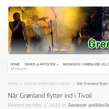
HOME
BANDS & ARTISTER
»
MUSIKKEN I GRØNLAND OG 
ARTIKLER
»
Home
»
Seneste artikler/latest articles
»
Når Grønland flytter i
Posted on Nov 1, 2011 in
Seneste artikler/la