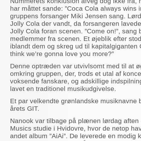
Nummerets konklusion afveg dog ikke fra, 
har måttet sande: ”Coca Cola always wins i
gruppens forsanger Miki Jensen sang. Lørd
Jolly Cola der vandt, da forsangeren laved
Jolly Cola foran scenen. ”Come on!”, sang 
medlemmer fra scenen. Et øjeblik efter sto
iblandt dem og skreg ud til kapitalgiganten
think we’re gonna love you more?”
Denne optræden var utvivlsomt med til a
omkring gruppen, der, trods et utal af koncer
voksende fanskare, og adskillige indspilnin
lavet en traditionel musikudgivelse.
Et par velkendte grønlandske musiknavne bl
årets GIT.
Nanook var tilbage på plænen lørdag aften d
Musics studie i Hvidovre, hvor de netop hav
andet album ”AiAi”. De leverede en modig