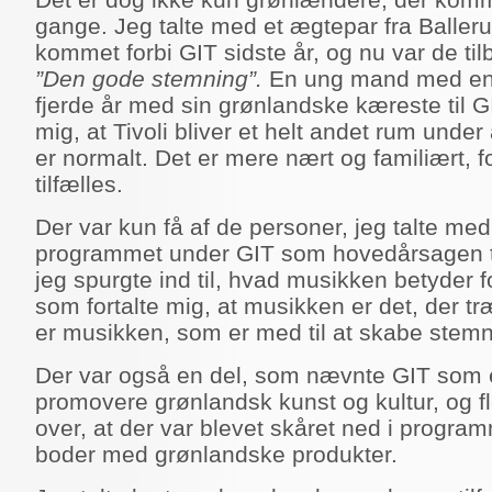
gange. Jeg talte med et ægtepar fra Balleru
kommet forbi GIT sidste år, og nu var de til
”Den gode stemning”.
En ung mand med en
fjerde år med sin grønlandske kæreste til G
mig, at Tivoli bliver et helt andet rum unde
er normalt. Det er mere nært og familiært, fo
tilfælles.
Der var kun få af de personer, jeg talte me
programmet under GIT som hovedårsagen ti
jeg spurgte ind til, hvad musikken betyder fo
som fortalte mig, at musikken er det, der træk
er musikken, som er med til at skabe ste
Der var også en del, som nævnte GIT som et 
promovere grønlandsk kunst og kultur, og f
over, at der var blevet skåret ned i programm
boder med grønlandske produkter.