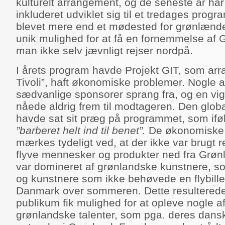
kulturelt arrangement, og de seneste år ha
inkluderet udviklet sig til et tredages prog
blevet mere end et mødested for grønlænde
unik mulighed for at få en fornemmelse af 
man ikke selv jævnligt rejser nordpå.
I årets program havde Projekt GIT, som arr
Tivoli”, haft økonomiske problemer. Nogle a
sædvanlige sponsorer sprang fra, og en vi
nåede aldrig frem til modtageren. Den glob
havde sat sit præg på programmet, som
if
”barberet helt ind til benet”.
De økonomiske 
mærkes tydeligt ved, at der ikke var brugt 
flyve mennesker og produkter ned fra Grø
var domineret af grønlandske kunstnere, s
og kunstnere som ikke behøvede en flybillet,
Danmark over sommeren. Dette resulterede d
publikum fik mulighed for at opleve nogle a
grønlandske talenter, som pga. deres dans