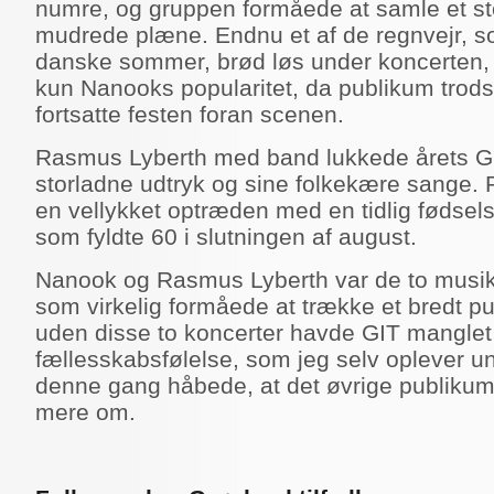
numre, og gruppen formåede at samle et sto
mudrede plæne. Endnu et af de regnvejr, 
danske sommer, brød løs under koncerten,
kun Nanooks popularitet, da publikum trods
fortsatte festen foran scenen.
Rasmus Lyberth med band lukkede årets GI
storladne udtryk og sine folkekære sange. P
en vellykket optræden med en tidlig fødsel
som fyldte 60 i slutningen af august.
Nanook og Rasmus Lyberth var de to musik
som virkelig formåede at trække et bredt pub
uden disse to koncerter havde GIT mangle
fællesskabsfølelse, som jeg selv oplever u
denne gang håbede, at det øvrige publikum
mere om.