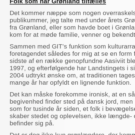
Folk som har Grønland tilfælles
Det kommer næppe som nogen overraskelse
publikummer, jeg talte med under årets Grøn
fra Grønland, eller som havde boet i Grønlan
kom for at møde familie, venner og bekendt
Sammen med GIT’s funktion som kulturarra
foretagendet således for mig at se en form 
sidste af en række genopfundne Aasiviit ble
1997, og efterfølgende har Landstingets i s
2004 udtrykt ønske om, at traditionen tages
mange år har opfyldt en lignende funktion.
Det kan måske forekomme ironisk, at en s
begivenhed finder sted på dansk jord, men
som for tusinde år siden, et folk i bevægels
skaber stedet og oplevelsen, ikke længde-
befinder sig på.
Det er dog ikke kun grønlændere, der komm