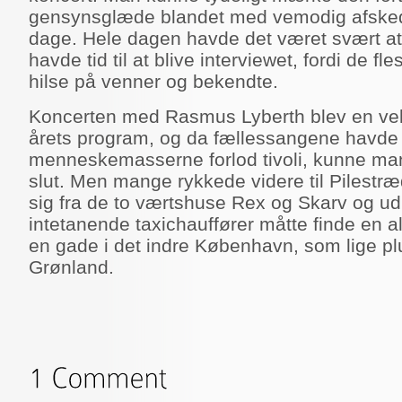
gensynsglæde blandet med vemodig afsked e
dage. Hele dagen havde det været svært at
havde tid til at blive interviewet, fordi de fl
hilse på venner og bekendte.
Koncerten med Rasmus Lyberth blev en vell
årets program, og da fællessangene havde 
menneskemasserne forlod tivoli, kunne man
slut. Men mange rykkede videre til Pilestræ
sig fra de to værtshuse Rex og Skarv og ud
intetanende taxichauffører måtte finde en al
en gade i det indre København, som lige plud
Grønland.