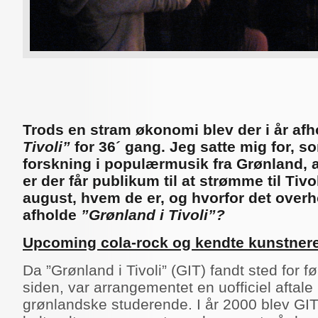
Trods en stram økonomi blev der i år afh
Tivoli”
for 36´ gang. Jeg satte mig for, s
forskning i populærmusik fra Grønland, 
er der får publikum til at strømme til Tivol
august, hvem de er, og hvorfor det overho
afholde
”Grønland i Tivoli”?
Upcoming cola-rock og kendte kunstner
Da ”Grønland i Tivoli” (GIT) fandt sted for f
siden, var arrangementet en uofficiel aftal
grønlandske studerende. I år 2000 blev GIT u