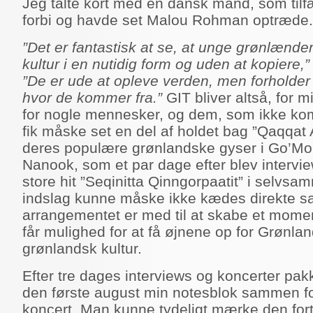
Jeg talte kort med en dansk mand, som til
forbi og havde set Malou Rohman optræde.
”Det er fantastisk at se, at unge grønlænd
kultur i en nutidig form og uden at kopiere,”
”De er ude at opleve verden, men forholder d
hvor de kommer fra.”
GIT bliver altså, for 
for nogle mennesker, og dem, som ikke kom 
fik måske set en del af holdet bag ”Qaqqat 
deres populære grønlandske gyser i Go’Mo
Nanook, som et par dage efter blev intervie
store hit ”Seqinitta Qinngorpaatit” i selvs
indslag kunne måske ikke kædes direkte
arrangementet er med til at skabe et mom
får mulighed for at få øjnene op for Grønl
grønlandsk kultur.
Efter tre dages interviews og koncerter pa
den første august min notesblok sammen fo
koncert. Man kunne tydeligt mærke den for